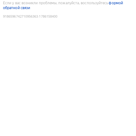
Если у вас возникли проблемы, пожалуйста, воспользуйтесь
формой
обратной связи
9186596742710956363
:
1786158400