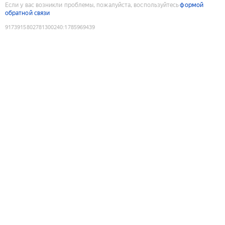
Если у вас возникли проблемы, пожалуйста, воспользуйтесь
формой
обратной связи
9173915802781300240
:
1785969439