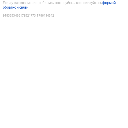
Если у вас возникли проблемы, пожалуйста, воспользуйтесь
формой
обратной связи
9183653486179521773
:
1786114542