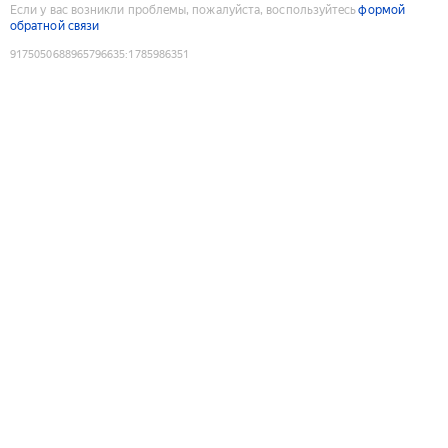
Если у вас возникли проблемы, пожалуйста, воспользуйтесь
формой
обратной связи
9175050688965796635
:
1785986351