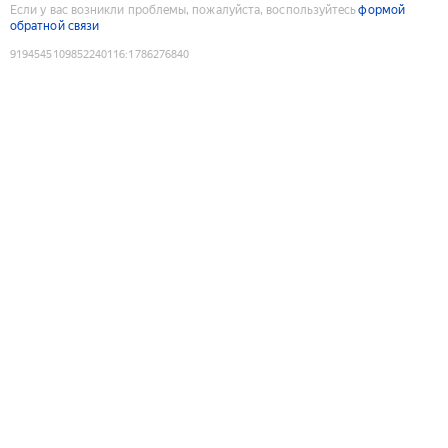
Если у вас возникли проблемы, пожалуйста, воспользуйтесь
формой
обратной связи
9194545109852240116
:
1786276840