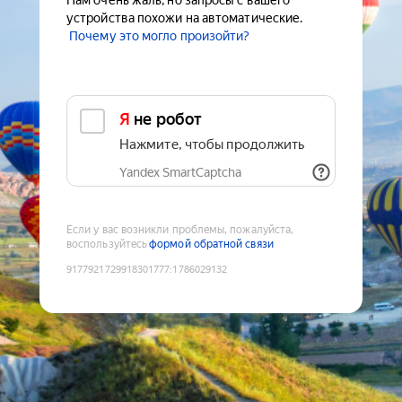
Нам очень жаль, но запросы с вашего
устройства похожи на автоматические.
Почему это могло произойти?
Я не робот
Нажмите, чтобы продолжить
Yandex SmartCaptcha
Если у вас возникли проблемы, пожалуйста,
воспользуйтесь
формой обратной связи
9177921729918301777
:
1786029132