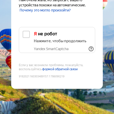
Нам очень жаль, но запросы с вашего
устройства похожи на автоматические.
Почему это могло произойти?
Я не робот
Нажмите, чтобы продолжить
Yandex SmartCaptcha
Если у вас возникли проблемы, пожалуйста,
воспользуйтесь
формой обратной связи
9182021160303489157
:
1786090219