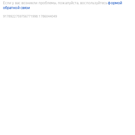
Если у вас возникли проблемы, пожалуйста, воспользуйтесь
формой
обратной связи
9178922759756771998
:
1786044049