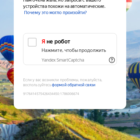
Нам очень жаль, но запросы с вашего
устройства похожи на автоматические.
Почему это могло произойти?
Я не робот
Нажмите, чтобы продолжить
Yandex SmartCaptcha
Если у вас возникли проблемы, пожалуйста,
воспользуйтесь
формой обратной связи
9176414575426434450
:
1786006674