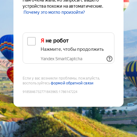
Нам очень жаль, но запросы с вашего
устройства похожи на автоматические.
Почему это могло произойти?
Я не робот
Нажмите, чтобы продолжить
Yandex SmartCaptcha
Если у вас возникли проблемы, пожалуйста,
воспользуйтесь
формой обратной связи
9185846732771843965
:
1786147224