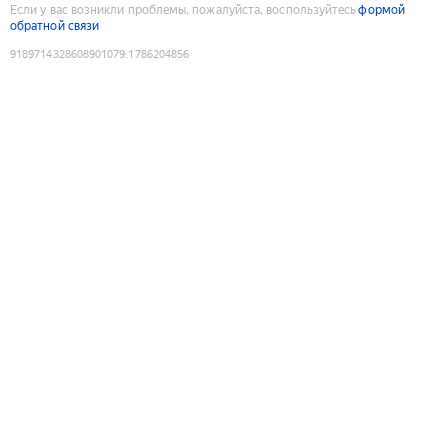
Если у вас возникли проблемы, пожалуйста, воспользуйтесь
формой
обратной связи
9189714328608901079
:
1786204856