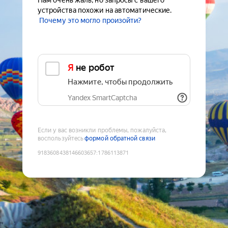
Нам очень жаль, но запросы с вашего
устройства похожи на автоматические.
Почему это могло произойти?
Я не робот
Нажмите, чтобы продолжить
Yandex SmartCaptcha
Если у вас возникли проблемы, пожалуйста,
воспользуйтесь
формой обратной связи
9183608438146603657
:
1786113871