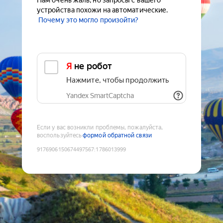
Нам очень жаль, но запросы с вашего
устройства похожи на автоматические.
Почему это могло произойти?
Я не робот
Нажмите, чтобы продолжить
Yandex SmartCaptcha
Если у вас возникли проблемы, пожалуйста,
воспользуйтесь
формой обратной связи
9176906150674497567
:
1786013999