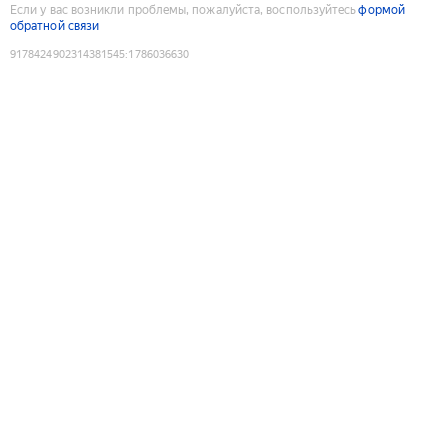
Если у вас возникли проблемы, пожалуйста, воспользуйтесь
формой
обратной связи
9178424902314381545
:
1786036630