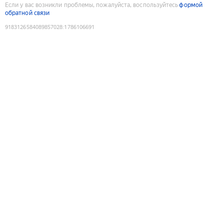
Если у вас возникли проблемы, пожалуйста, воспользуйтесь
формой
обратной связи
9183126584089857028
:
1786106691