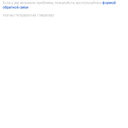
Если у вас возникли проблемы, пожалуйста, воспользуйтесь
формой
обратной связи
9181461747928593149
:
1786081883