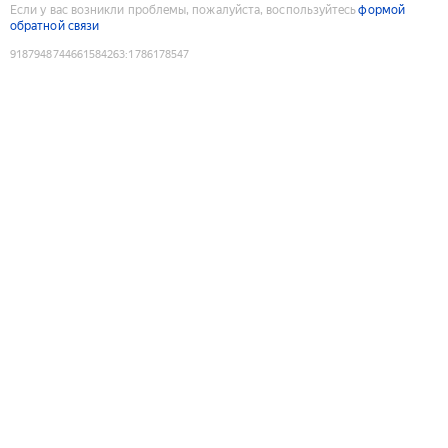
Если у вас возникли проблемы, пожалуйста, воспользуйтесь
формой
обратной связи
9187948744661584263
:
1786178547