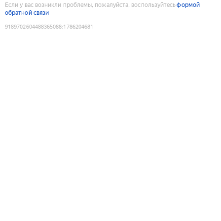
Если у вас возникли проблемы, пожалуйста, воспользуйтесь
формой
обратной связи
9189702604488365088
:
1786204681