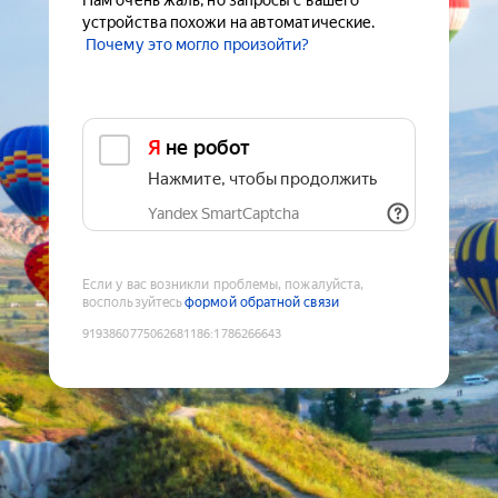
Нам очень жаль, но запросы с вашего
устройства похожи на автоматические.
Почему это могло произойти?
Я не робот
Нажмите, чтобы продолжить
Yandex SmartCaptcha
Если у вас возникли проблемы, пожалуйста,
воспользуйтесь
формой обратной связи
9193860775062681186
:
1786266643