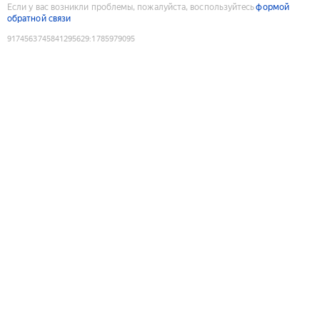
Если у вас возникли проблемы, пожалуйста, воспользуйтесь
формой
обратной связи
9174563745841295629
:
1785979095