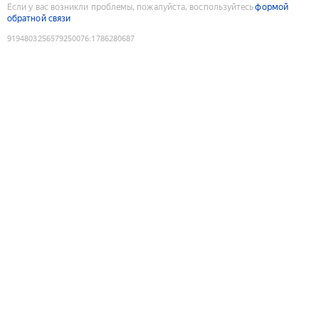
Если у вас возникли проблемы, пожалуйста, воспользуйтесь
формой
обратной связи
9194803256579250076
:
1786280687