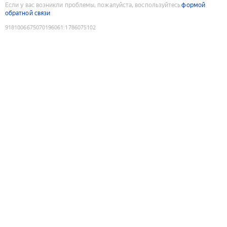
Если у вас возникли проблемы, пожалуйста, воспользуйтесь
формой
обратной связи
9181006675070196061
:
1786075102