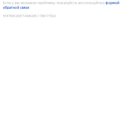
Если у вас возникли проблемы, пожалуйста, воспользуйтесь
формой
обратной связи
9187900269714490285
:
1786177824