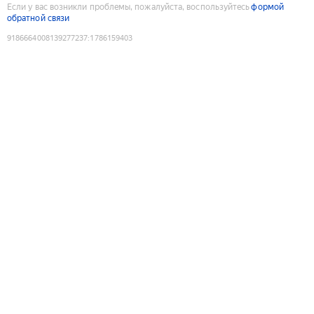
Если у вас возникли проблемы, пожалуйста, воспользуйтесь
формой
обратной связи
9186664008139277237
:
1786159403