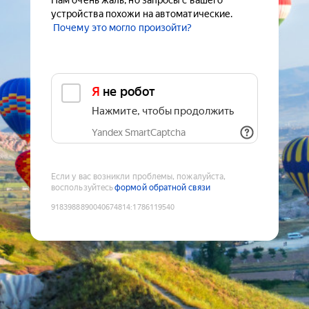
Нам очень жаль, но запросы с вашего
устройства похожи на автоматические.
Почему это могло произойти?
Я не робот
Нажмите, чтобы продолжить
Yandex SmartCaptcha
Если у вас возникли проблемы, пожалуйста,
воспользуйтесь
формой обратной связи
9183988890040674814
:
1786119540