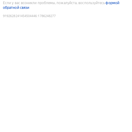
Если у вас возникли проблемы, пожалуйста, воспользуйтесь
формой
обратной связи
9192628241454504446
:
1786248277