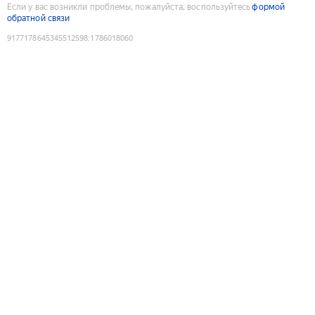
Если у вас возникли проблемы, пожалуйста, воспользуйтесь
формой
обратной связи
9177178645345512598
:
1786018060