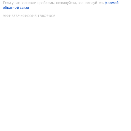
Если у вас возникли проблемы, пожалуйста, воспользуйтесь
формой
обратной связи
9194153721494402615
:
1786271008