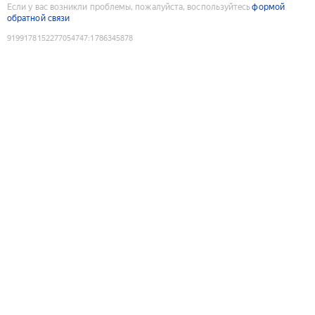
Если у вас возникли проблемы, пожалуйста, воспользуйтесь
формой
обратной связи
9199178152277054747
:
1786345878