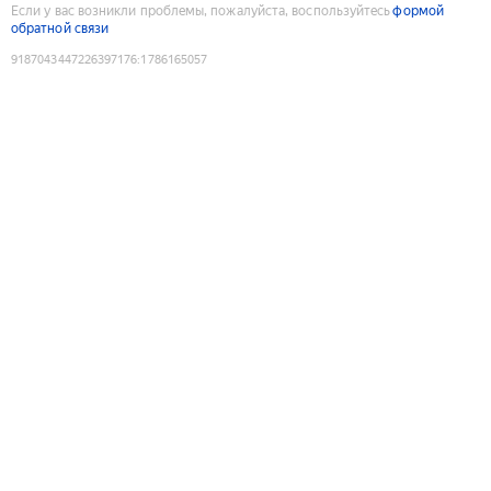
Если у вас возникли проблемы, пожалуйста, воспользуйтесь
формой
обратной связи
9187043447226397176
:
1786165057