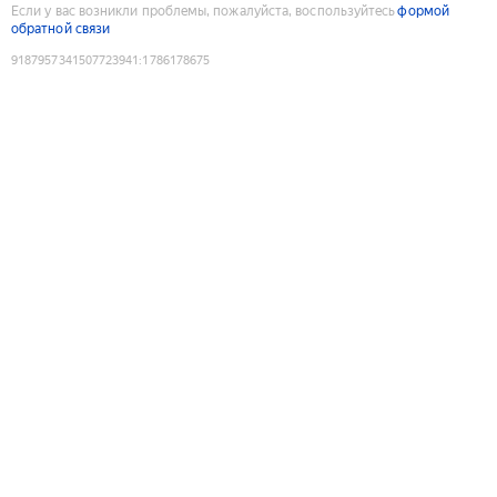
Если у вас возникли проблемы, пожалуйста, воспользуйтесь
формой
обратной связи
9187957341507723941
:
1786178675