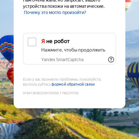
Нам очень жаль, но запросы с вашего
устройства похожи на автоматические.
Почему это могло произойти?
Я не робот
Нажмите, чтобы продолжить
Yandex SmartCaptcha
Если у вас возникли проблемы, пожалуйста,
воспользуйтесь
формой обратной связи
9194136963339150056
:
1786270758