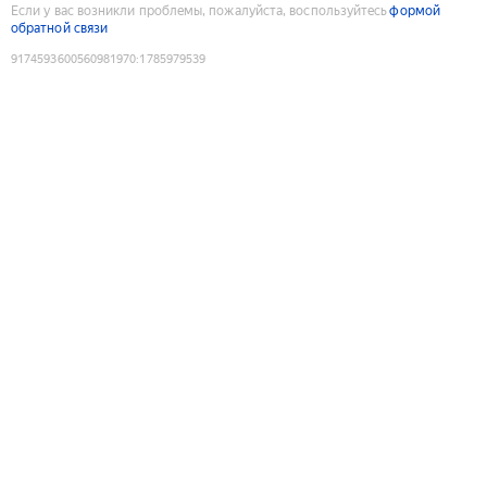
Если у вас возникли проблемы, пожалуйста, воспользуйтесь
формой
обратной связи
9174593600560981970
:
1785979539