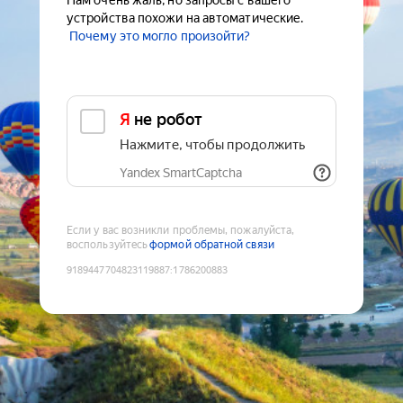
Нам очень жаль, но запросы с вашего
устройства похожи на автоматические.
Почему это могло произойти?
Я не робот
Нажмите, чтобы продолжить
Yandex SmartCaptcha
Если у вас возникли проблемы, пожалуйста,
воспользуйтесь
формой обратной связи
9189447704823119887
:
1786200883