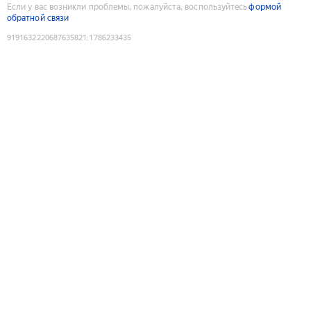
Если у вас возникли проблемы, пожалуйста, воспользуйтесь
формой
обратной связи
9191632220687635821
:
1786233435