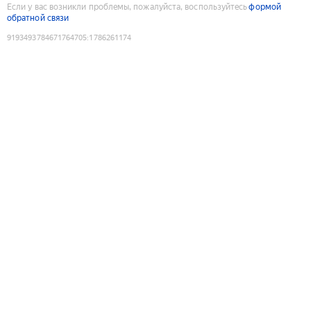
Если у вас возникли проблемы, пожалуйста, воспользуйтесь
формой
обратной связи
9193493784671764705
:
1786261174