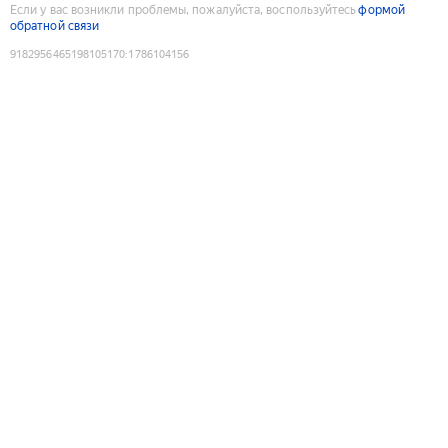
Если у вас возникли проблемы, пожалуйста, воспользуйтесь
формой
обратной связи
9182956465198105170
:
1786104156