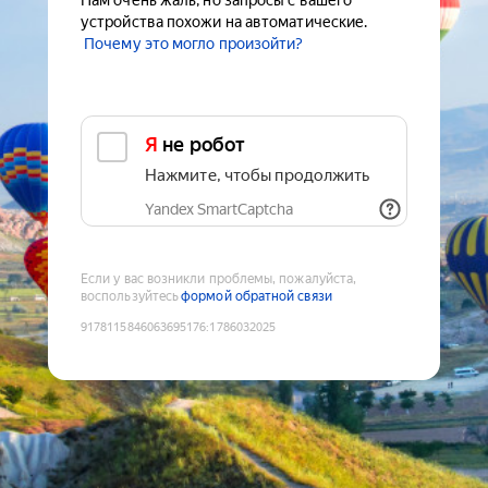
Нам очень жаль, но запросы с вашего
устройства похожи на автоматические.
Почему это могло произойти?
Я не робот
Нажмите, чтобы продолжить
Yandex SmartCaptcha
Если у вас возникли проблемы, пожалуйста,
воспользуйтесь
формой обратной связи
9178115846063695176
:
1786032025