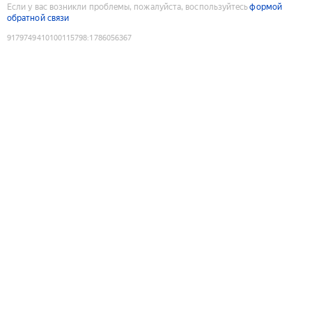
Если у вас возникли проблемы, пожалуйста, воспользуйтесь
формой
обратной связи
9179749410100115798
:
1786056367