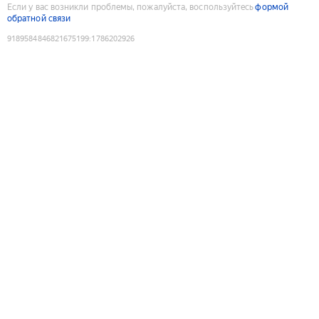
Если у вас возникли проблемы, пожалуйста, воспользуйтесь
формой
обратной связи
9189584846821675199
:
1786202926