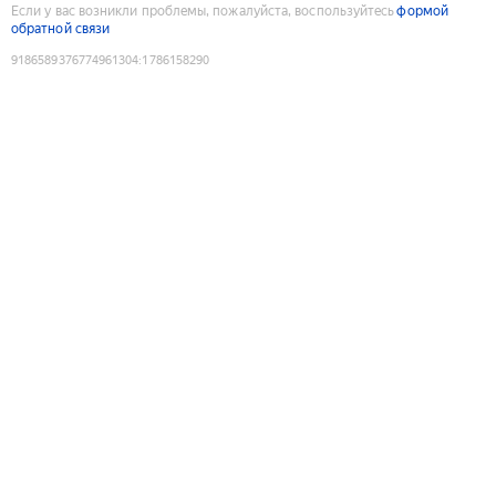
Если у вас возникли проблемы, пожалуйста, воспользуйтесь
формой
обратной связи
9186589376774961304
:
1786158290