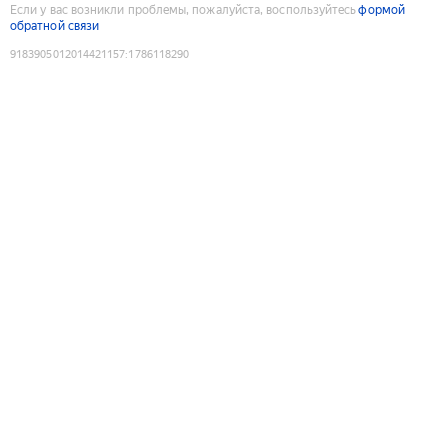
Если у вас возникли проблемы, пожалуйста, воспользуйтесь
формой
обратной связи
9183905012014421157
:
1786118290