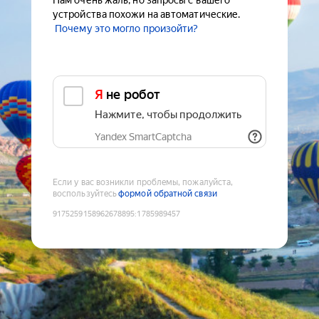
Нам очень жаль, но запросы с вашего
устройства похожи на автоматические.
Почему это могло произойти?
Я не робот
Нажмите, чтобы продолжить
Yandex SmartCaptcha
Если у вас возникли проблемы, пожалуйста,
воспользуйтесь
формой обратной связи
9175259158962678895
:
1785989457