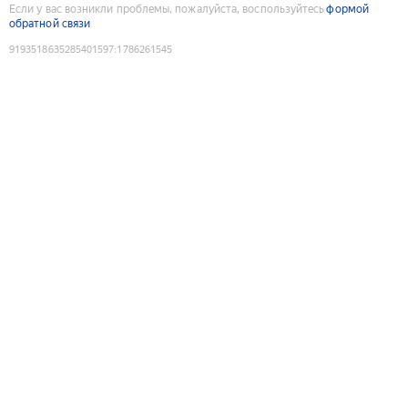
Если у вас возникли проблемы, пожалуйста, воспользуйтесь
формой
обратной связи
9193518635285401597
:
1786261545