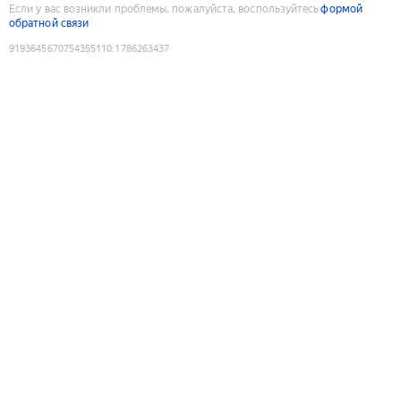
Если у вас возникли проблемы, пожалуйста, воспользуйтесь
формой
обратной связи
9193645670754355110
:
1786263437