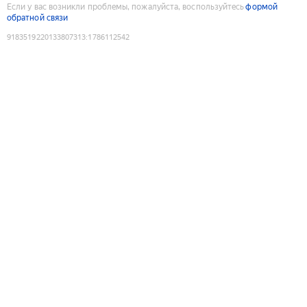
Если у вас возникли проблемы, пожалуйста, воспользуйтесь
формой
обратной связи
9183519220133807313
:
1786112542