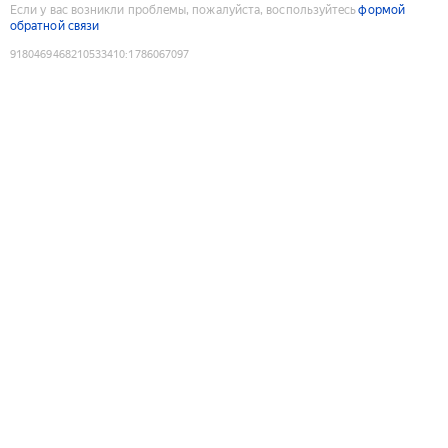
Если у вас возникли проблемы, пожалуйста, воспользуйтесь
формой
обратной связи
9180469468210533410
:
1786067097