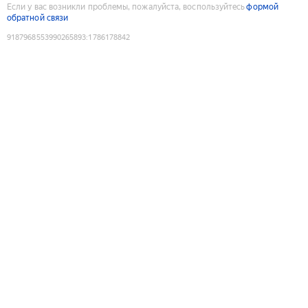
Если у вас возникли проблемы, пожалуйста, воспользуйтесь
формой
обратной связи
9187968553990265893
:
1786178842