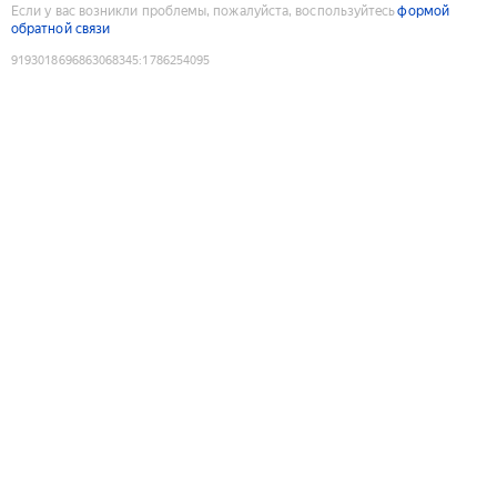
Если у вас возникли проблемы, пожалуйста, воспользуйтесь
формой
обратной связи
9193018696863068345
:
1786254095