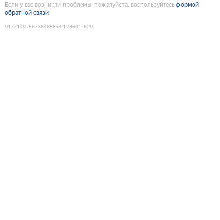
Если у вас возникли проблемы, пожалуйста, воспользуйтесь
формой
обратной связи
9177149758736485658
:
1786017629